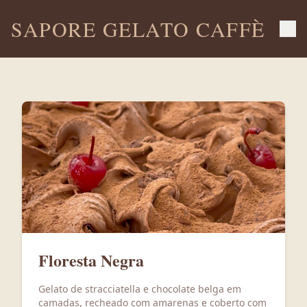
SAPORE GELATO CAFFÈ
Floresta Negra
Gelato de stracciatella e chocolate belga em
camadas, recheado com amarenas e coberto com