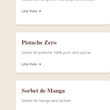
Leia mais →
Pistache Zero
Gelato de pistache 100% puro zero açúcar
Leia mais →
Sorbet de Manga
Sorbet de manga zero lactose