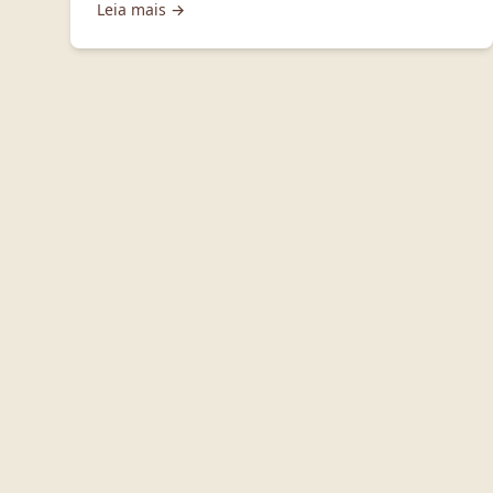
Leia mais →