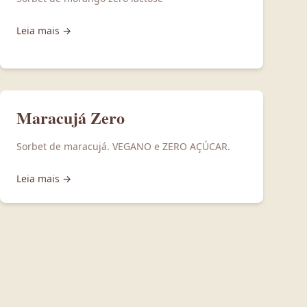
Leia mais →
Maracujá Zero
Sorbet de maracujá. VEGANO e ZERO AÇÚCAR.
Leia mais →