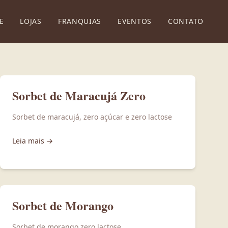
E
LOJAS
FRANQUIAS
EVENTOS
CONTATO
Sorbet de Maracujá Zero
Sorbet de maracujá, zero açúcar e zero lactose
Leia mais →
Sorbet de Morango
Sorbet de morango zero lactose